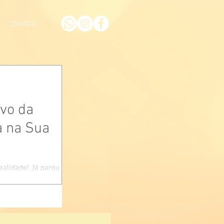
CONTATO
ivo da
a na Sua
alidade! Já parou
a plástica pode ser
liz e...