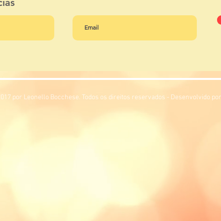
cias
017 por Leonello Bocchese. Todos os direitos reservados - Desenvolvido por