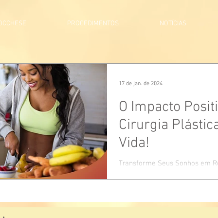
BOCCHESE
PROCEDIMENTOS
NOTÍCIAS
17 de jan. de 2024
O Impacto Posit
Cirurgia Plástic
Vida!
Transforme Seus Sonhos em Re
para pensar em como a cirurgi
uma porta para uma vida mais fe