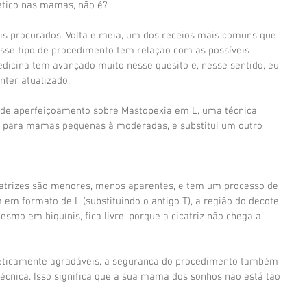
tico nas mamas, não é? 
ais procurados. Volta e meia, um dos receios mais comuns que 
sse tipo de procedimento tem relação com as possíveis 
edicina tem avançado muito nesse quesito e, nesse sentido, eu 
ter atualizado.
 de aperfeiçoamento sobre Mastopexia em L, uma técnica 
da para mamas pequenas à moderadas, e substitui um outro 
catrizes são menores, menos aparentes, e tem um processo de 
m em formato de L (substituindo o antigo T), a região do decote, 
smo em biquínis, fica livre, porque a cicatriz não chega a 
teticamente agradáveis, a segurança do procedimento também 
écnica. Isso significa que a sua mama dos sonhos não está tão 