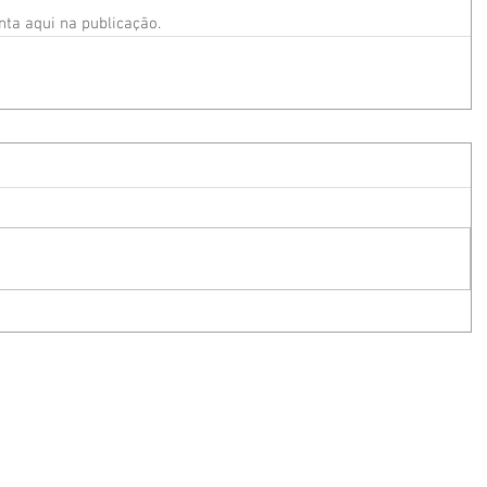
ta aqui na publicação.
017 por Leonello Bocchese. Todos os direitos reservados - Desenvolvido por