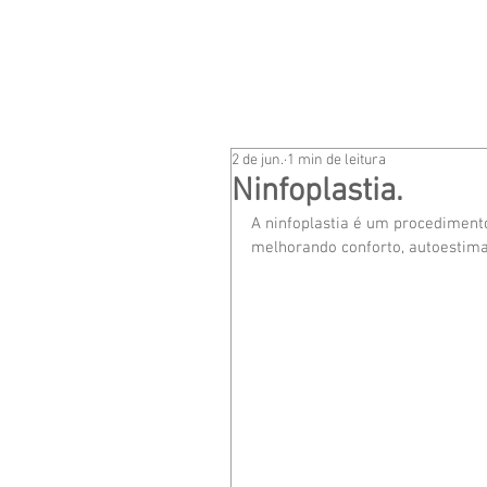
HOME
DR. LEONELLO 
2 de jun.
1 min de leitura
Ninfoplastia.
A ninfoplastia é um procedimento
melhorando conforto, autoestima